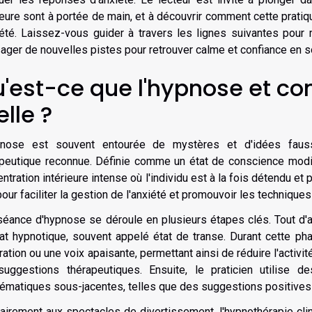
ieure sont à portée de main, et à découvrir comment cette pratiq
iété. Laissez-vous guider à travers les lignes suivantes pour
ager de nouvelles pistes pour retrouver calme et confiance en so
'est-ce que l'hypnose et c
elle ?
pnose est souvent entourée de mystères et d'idées fauss
peutique reconnue. Définie comme un état de conscience modif
ntration intérieure intense où l'individu est à la fois détendu et
pour faciliter la gestion de l'anxiété et promouvoir les techniques
éance d'hypnose se déroule en plusieurs étapes clés. Tout d'a
at hypnotique, souvent appelé état de transe. Durant cette ph
ration ou une voix apaisante, permettant ainsi de réduire l'activi
suggestions thérapeutiques. Ensuite, le praticien utilise 
ématiques sous-jacentes, telles que des suggestions positives 
airement aux spectacles de divertissement, l'hypnothérapie clin