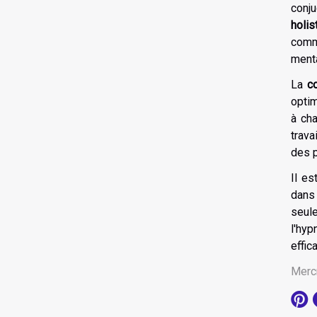
conj
holis
comm
menta
La
co
optim
à ch
trava
des p
Il es
dans
seule
l'hy
effic
Merc