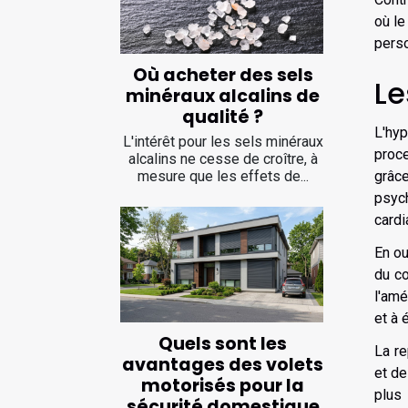
où le
perso
Où acheter des sels
Le
minéraux alcalins de
qualité ?
L'hyp
L'intérêt pour les sels minéraux
proc
alcalins ne cesse de croître, à
grâc
mesure que les effets de...
psych
cardi
En ou
du co
l'amé
et à 
Quels sont les
La re
avantages des volets
et de
motorisés pour la
plus 
sécurité domestique