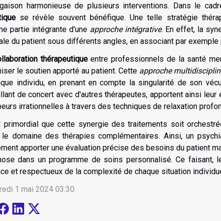
ugaison harmonieuse de plusieurs interventions. Dans le cad
tique
se révèle souvent bénéfique. Une telle stratégie thérape
e partie intégrante d'une
approche intégrative
. En effet, la sy
le du patient sous différents angles, en associant par exemple 
llaboration thérapeutique
entre professionnels de la santé men
iser le soutien apporté au patient. Cette
approche multidisciplin
aque individu, en prenant en compte la singularité de son véc
illant de concert avec d'autres thérapeutes, apportent ainsi leur e
eurs irrationnelles à travers des techniques de relaxation prof
t primordial que cette synergie des traitements soit orchestr
 le domaine des thérapies complémentaires. Ainsi, un psychi
ment apporter une évaluation précise des besoins du patient mai
pnose dans un programme de soins personnalisé. Ce faisant, le
ace et respectueux de la complexité de chaque situation individue
redi 1 mai 2024 03:30